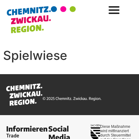
Spielwiese
© 2025 Chemnitz. Zwickau. Region.
Informieren
Social
Diese Maßnahme
wird mitfinanziert
Media
Trade
durch Steuermittel